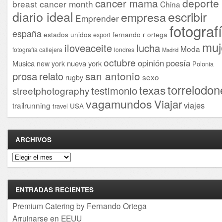
cancer mama
deporte
breast cancer month
China
diario ideal
escribir
empresa
Emprender
fotograf
españa
estados unidos
fernando r ortega
export
muj
iloveaceite
lucha
Moda
fotografía callejera
londres
Madrid
octubre
opinión
poesía
Musica
nueva york
new york
Polonia
san antonio
prosa
relato
sexo
rugby
torrelodon
texas
testimonio
streetphotography
vagamundos
Viajar
viajes
trailrunning
USA
travel
ARCHIVOS
Archivos
ENTRADAS RECIENTES
Premium Catering by Fernando Ortega
Arruinarse en EEUU