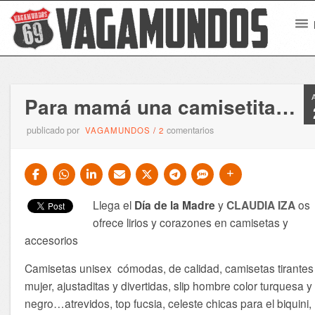
Para mamá una camisetita…
publicado por
comentarios
VAGAMUNDOS
/
2
Llega el
Día de la Madre
y
CLAUDIA IZA
os
ofrece lirios y corazones en camisetas y
accesorios
Camisetas unisex cómodas, de calidad, camisetas tirantes
mujer, ajustaditas y divertidas, slip hombre color turquesa y
negro…atrevidos, top fucsia, celeste chicas para el biquini,