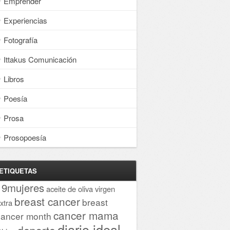
Emprender
Experiencias
Fotografía
Ittakus Comunicación
Libros
Poesía
Prosa
Prosopoesía
ETIQUETAS
19mujeres
aceite de oliva virgen
breast cancer
breast
xtra
cancer mama
cancer month
diario ideal
deporte