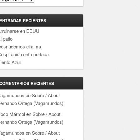
ENTRADAS RECIENTES
rruinarse en EEUU
l patio
esnudemos el alma
espiración entrecortada
iento Azul
COMENTARIOS RECIENTES
Vagamundos
en
Sobre / About
ernando Ortega (Vagamundos)
oco Mármol
en
Sobre / About
ernando Ortega (Vagamundos)
Vagamundos
en
Sobre / About