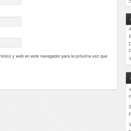
A
E
D
R
rónico y web en este navegador para la próxima vez que
V
F
S
F