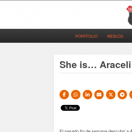
PORTFOLIO
WEBLOG
She is… Araceli
El pasado fin de semana descubrí a A