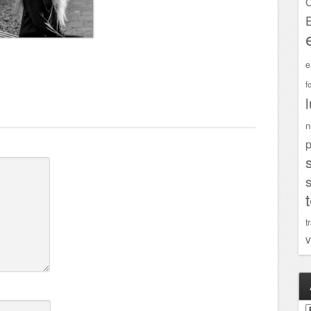
C
e
f
n
p
t
v
A