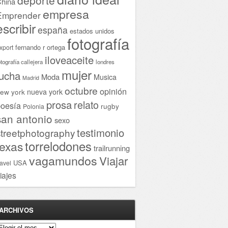
hina
empresa
Emprender
escribir
españa
estados unidos
fotografía
fernando r ortega
xport
iloveaceite
otografía callejera
londres
mujer
lucha
Moda
Musica
Madrid
octubre
opinión
ew york
nueva york
prosa
relato
oesía
rugby
Polonia
san antonio
sexo
testimonio
streetphotography
torrelodones
texas
trailrunning
vagamundos
Viajar
USA
ravel
iajes
ARCHIVOS
rchivos