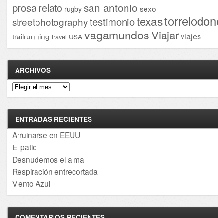
san antonio
prosa
relato
sexo
rugby
torrelodon
texas
testimonio
streetphotography
vagamundos
Viajar
viajes
trailrunning
USA
travel
ARCHIVOS
Archivos
ENTRADAS RECIENTES
Arruinarse en EEUU
El patio
Desnudemos el alma
Respiración entrecortada
Viento Azul
COMENTARIOS RECIENTES