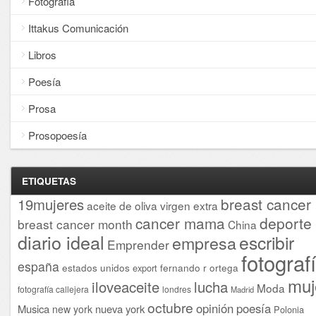
Fotografía
Ittakus Comunicación
Libros
Poesía
Prosa
Prosopoesía
ETIQUETAS
breast cancer
19mujeres
aceite de oliva virgen extra
cancer mama
deporte
breast cancer month
China
diario ideal
escribir
empresa
Emprender
fotograf
españa
estados unidos
fernando r ortega
export
muj
iloveaceite
lucha
Moda
fotografía callejera
londres
Madrid
octubre
opinión
poesía
Musica
nueva york
new york
Polonia