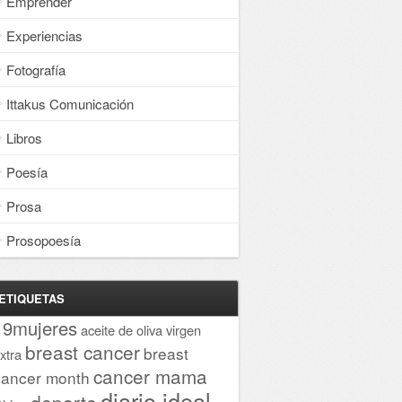
Emprender
Experiencias
Fotografía
Ittakus Comunicación
Libros
Poesía
Prosa
Prosopoesía
ETIQUETAS
19mujeres
aceite de oliva virgen
breast cancer
breast
xtra
cancer mama
cancer month
diario ideal
deporte