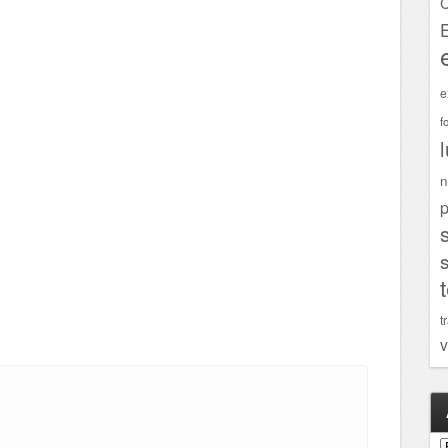
C
e
f
n
p
t
v
A