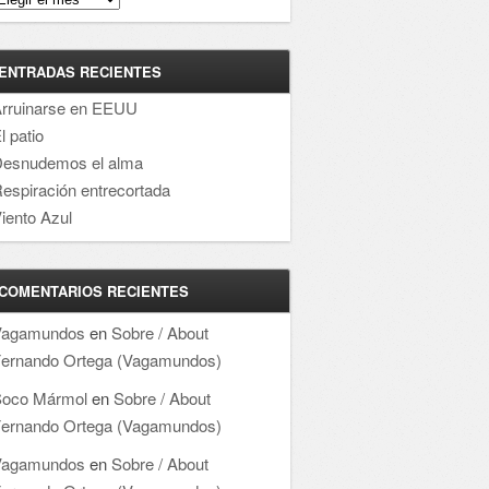
ENTRADAS RECIENTES
rruinarse en EEUU
l patio
esnudemos el alma
espiración entrecortada
iento Azul
COMENTARIOS RECIENTES
Vagamundos
en
Sobre / About
ernando Ortega (Vagamundos)
oco Mármol
en
Sobre / About
ernando Ortega (Vagamundos)
Vagamundos
en
Sobre / About