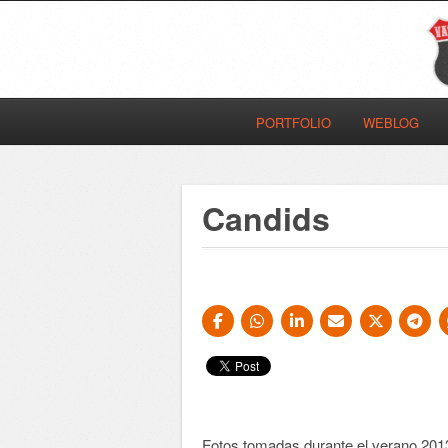
PORTFOLIO
WEBLOG
Candids
Fotos tomadas durante el verano 201