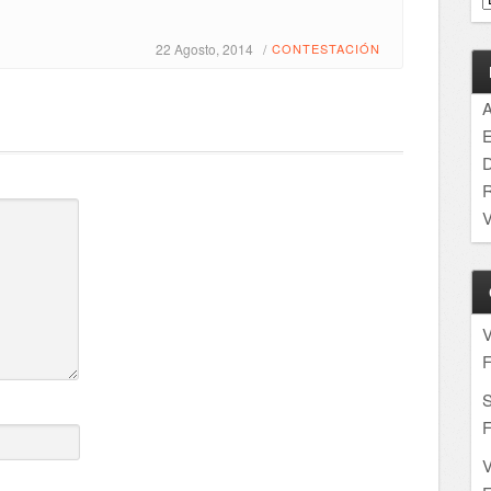
22 Agosto, 2014 /
CONTESTACIÓN
A
E
D
R
V
F
S
F