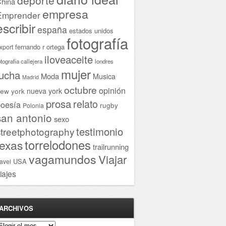
hina
empresa
Emprender
escribir
españa
estados unidos
fotografía
fernando r ortega
xport
iloveaceite
otografía callejera
londres
mujer
lucha
Moda
Musica
Madrid
octubre
opinión
ew york
nueva york
prosa
relato
oesía
rugby
Polonia
san antonio
sexo
testimonio
streetphotography
torrelodones
texas
trailrunning
vagamundos
Viajar
USA
ravel
iajes
ARCHIVOS
rchivos