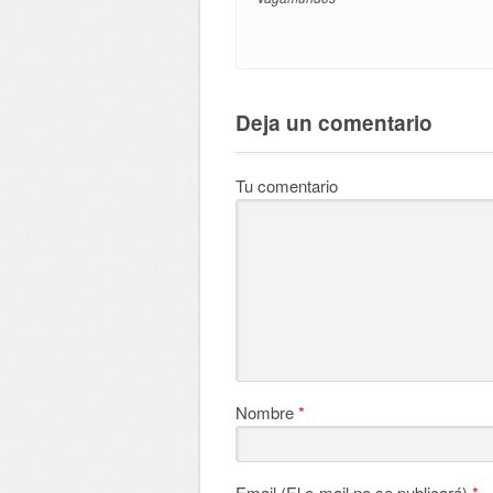
Deja un comentario
Tu comentario
Nombre
*
Email (El e-mail no se publicará)
*