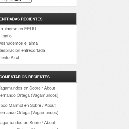
ENTRADAS RECIENTES
rruinarse en EEUU
l patio
esnudemos el alma
espiración entrecortada
iento Azul
COMENTARIOS RECIENTES
Vagamundos
en
Sobre / About
ernando Ortega (Vagamundos)
oco Mármol
en
Sobre / About
ernando Ortega (Vagamundos)
Vagamundos
en
Sobre / About