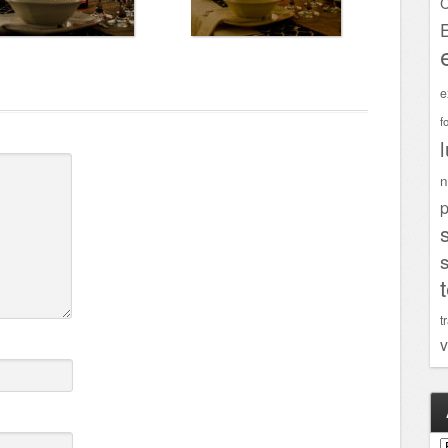
C
e
f
n
p
t
v
A