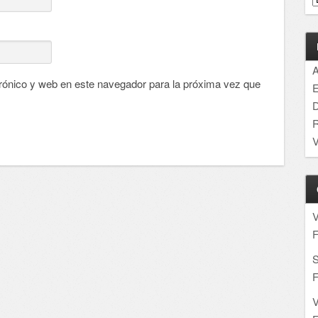
A
rónico y web en este navegador para la próxima vez que
E
D
R
V
F
S
F