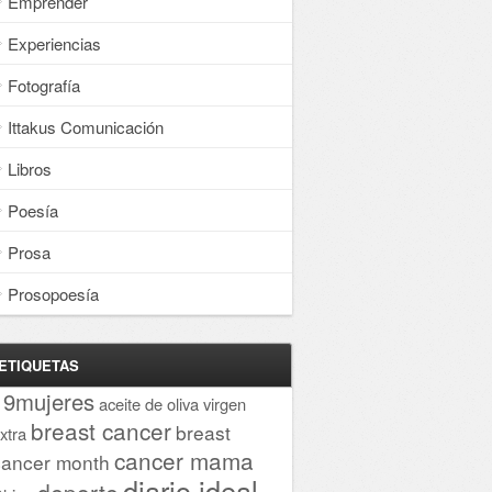
Emprender
Experiencias
Fotografía
Ittakus Comunicación
Libros
Poesía
Prosa
Prosopoesía
ETIQUETAS
19mujeres
aceite de oliva virgen
breast cancer
breast
xtra
cancer mama
cancer month
diario ideal
deporte