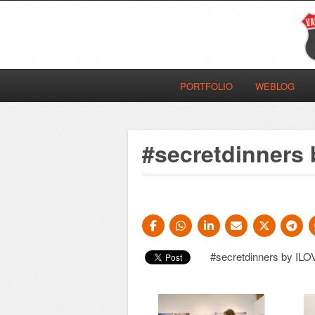
PORTFOLIO
WEBLOG
#secretdinners
#secretdinners by IL