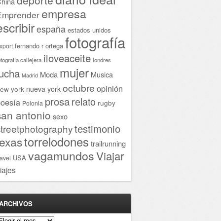
hina
empresa
Emprender
escribir
españa
estados unidos
fotografía
fernando r ortega
xport
iloveaceite
otografía callejera
londres
mujer
lucha
Moda
Musica
Madrid
octubre
opinión
ew york
nueva york
prosa
relato
oesía
rugby
Polonia
san antonio
sexo
testimonio
streetphotography
torrelodones
texas
trailrunning
vagamundos
Viajar
USA
ravel
iajes
ARCHIVOS
rchivos