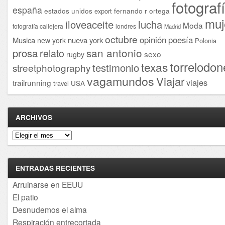
fotograf
españa
estados unidos
fernando r ortega
export
muj
iloveaceite
lucha
Moda
fotografía callejera
londres
Madrid
octubre
opinión
poesía
Musica
nueva york
new york
Polonia
san antonio
prosa
relato
sexo
rugby
torrelodon
texas
testimonio
streetphotography
vagamundos
Viajar
viajes
trailrunning
USA
travel
ARCHIVOS
Archivos
ENTRADAS RECIENTES
Arruinarse en EEUU
El patio
Desnudemos el alma
Respiración entrecortada