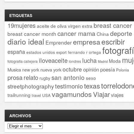
ETIQUETAS
breast cancer
19mujeres
aceite de oliva virgen extra
cancer mama
deporte
breast cancer month
China
diario ideal
escribir
empresa
Emprender
fotograf
españa
estados unidos
fernando r ortega
export
muj
iloveaceite
lucha
Moda
fotografía callejera
londres
Madrid
octubre
opinión
poesía
Musica
nueva york
new york
Polonia
san antonio
prosa
relato
sexo
rugby
torrelodon
texas
testimonio
streetphotography
vagamundos
Viajar
viajes
trailrunning
USA
travel
ARCHIVOS
Archivos