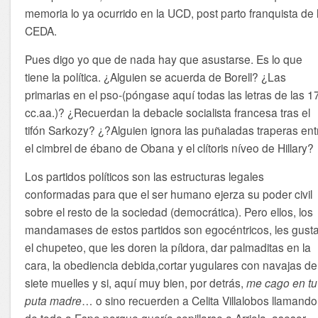
memoria lo ya ocurrido en la UCD, post parto franquista de 
CEDA.
Pues digo yo que de nada hay que asustarse. Es lo que
tiene la política. ¿Alguien se acuerda de Borell? ¿Las
primarias en el pso-(póngase aquí todas las letras de las 1
cc.aa.)? ¿Recuerdan la debacle socialista francesa tras el
tifón Sarkozy? ¿?Alguien ignora las puñaladas traperas ent
el cimbrel de ébano de Obana y el clítoris níveo de Hillary?
Los partidos políticos son las estructuras legales
conformadas para que el ser humano ejerza su poder civil
sobre el resto de la sociedad (democrática). Pero ellos, los
mandamases de estos partidos son egocéntricos, les gust
el chupeteo, que les doren la píldora, dar palmaditas en la
cara, la obediencia debida,cortar yugulares con navajas de
siete muelles y si, aquí muy bien, por detrás,
me cago en tu
puta madre
… o sino recuerden a Celita Villalobos llamand
de todo a Espe porque quería cepillarse a Arriola, asesor