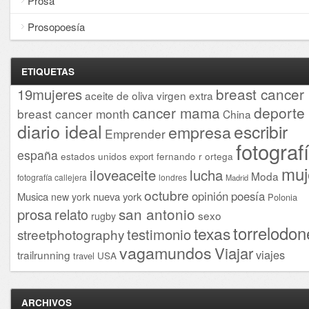
Prosa
Prosopoesía
ETIQUETAS
breast cancer
19mujeres
aceite de oliva virgen extra
cancer mama
deporte
breast cancer month
China
diario ideal
escribir
empresa
Emprender
fotograf
españa
estados unidos
fernando r ortega
export
muj
iloveaceite
lucha
Moda
fotografía callejera
londres
Madrid
octubre
opinión
poesía
Musica
nueva york
new york
Polonia
san antonio
prosa
relato
sexo
rugby
torrelodon
texas
testimonio
streetphotography
vagamundos
Viajar
viajes
trailrunning
USA
travel
ARCHIVOS