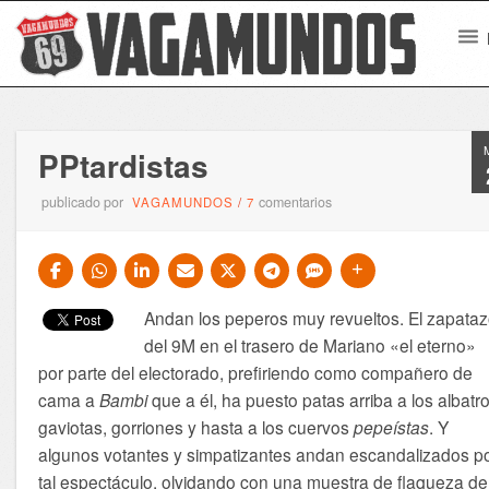
PPtardistas
publicado por
comentarios
VAGAMUNDOS
/
7
Andan los peperos muy revueltos. El zapata
del 9M en el trasero de Mariano «el eterno»
por parte del electorado, prefiriendo como compañero de
cama a
Bambi
que a él, ha puesto patas arriba a los albatro
gaviotas, gorriones y hasta a los cuervos
pepeístas
. Y
algunos votantes y simpatizantes andan escandalizados p
tal espectáculo, olvidando con una muestra de flaqueza de