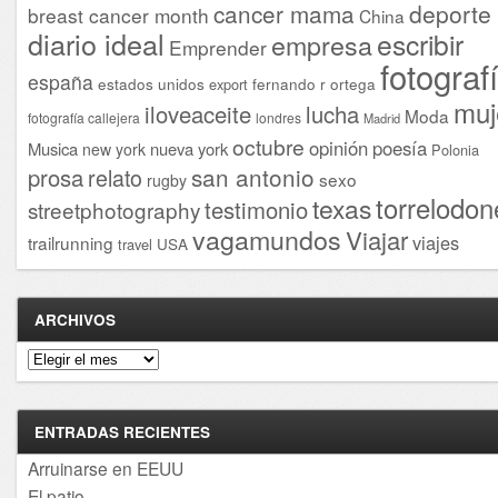
cancer mama
deporte
breast cancer month
China
diario ideal
escribir
empresa
Emprender
fotograf
españa
estados unidos
fernando r ortega
export
muj
iloveaceite
lucha
Moda
fotografía callejera
londres
Madrid
octubre
opinión
poesía
Musica
nueva york
new york
Polonia
san antonio
prosa
relato
sexo
rugby
torrelodon
texas
testimonio
streetphotography
vagamundos
Viajar
viajes
trailrunning
USA
travel
ARCHIVOS
Archivos
ENTRADAS RECIENTES
Arruinarse en EEUU
El patio