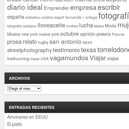
diario ideal
escribir
empresa
Emprender
fotograf
españa
estados unidos
fernando r ortega
export
muj
iloveaceite
lucha
Moda
fotografía callejera
londres
Madrid
octubre
opinión
poesía
Musica
nueva york
new york
Polonia
san antonio
prosa
relato
sexo
rugby
torrelodon
texas
testimonio
streetphotography
vagamundos
Viajar
viajes
trailrunning
USA
travel
ARCHIVOS
Archivos
ENTRADAS RECIENTES
Arruinarse en EEUU
El patio