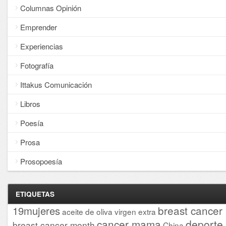
Columnas Opinión
Emprender
Experiencias
Fotografía
Ittakus Comunicación
Libros
Poesía
Prosa
Prosopoesía
ETIQUETAS
breast cancer
19mujeres
aceite de oliva virgen extra
cancer mama
deporte
breast cancer month
China