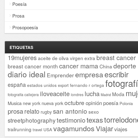
Poesía
Prosa
Prosopoesía
ETIQUETAS
breast cancer
19mujeres
aceite de oliva virgen extra
cancer mama
deporte
breast cancer month
China
diario ideal
escribir
empresa
Emprender
fotograf
españa
estados unidos
fernando r ortega
export
muj
iloveaceite
lucha
Moda
fotografía callejera
londres
Madrid
octubre
opinión
poesía
Musica
nueva york
new york
Polonia
san antonio
prosa
relato
sexo
rugby
torrelodon
texas
testimonio
streetphotography
vagamundos
Viajar
viajes
trailrunning
USA
travel