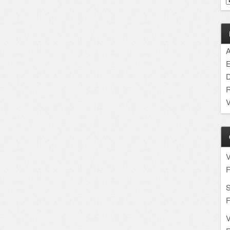
A
E
D
R
V
F
S
F