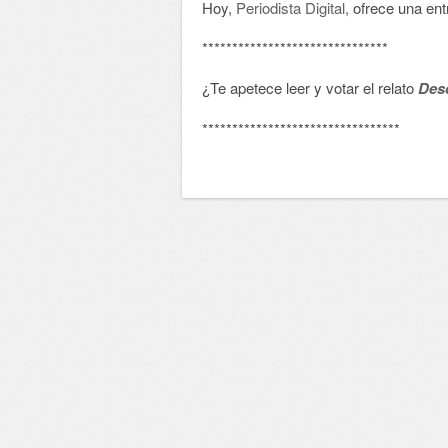
Hoy,
Periodista Digital,
ofrece una entr
*******************************
¿Te apetece leer y votar el relato
Des
*********************************