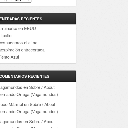
ENTRADAS RECIENTES
rruinarse en EEUU
l patio
esnudemos el alma
espiración entrecortada
iento Azul
COMENTARIOS RECIENTES
Vagamundos
en
Sobre / About
ernando Ortega (Vagamundos)
oco Mármol
en
Sobre / About
ernando Ortega (Vagamundos)
Vagamundos
en
Sobre / About