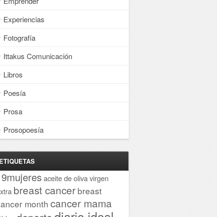
Emprender
Experiencias
Fotografía
Ittakus Comunicación
Libros
Poesía
Prosa
Prosopoesía
ETIQUETAS
19mujeres
aceite de oliva virgen
breast cancer
breast
xtra
cancer mama
cancer month
diario ideal
deporte