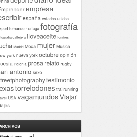
hina
empresa
Emprender
escribir
españa
estados unidos
fotografía
fernando r ortega
xport
iloveaceite
otografía callejera
londres
mujer
lucha
Moda
Musica
Madrid
octubre
opinión
ew york
nueva york
prosa
relato
oesía
rugby
Polonia
san antonio
sexo
testimonio
streetphotography
torrelodones
texas
trailrunning
vagamundos
Viajar
USA
ravel
iajes
ARCHIVOS
rchivos