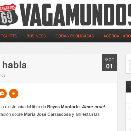
TSHIRTS
BUSINESS
OBRAS PUBLICADAS
ACERCA / AB
OCT
 habla
01
ios
la existencia del libro de
Reyes Monforte
,
Amor cruel
.
tación sobre
María José Carrascosa
y ahí están las