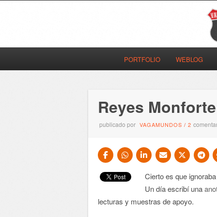
PORTFOLIO
WEBLOG
Reyes Monforte
publicado por
comentar
VAGAMUNDOS
/
2
Cierto es que ignoraba 
Un día escribí una
ano
lecturas y muestras de apoyo.