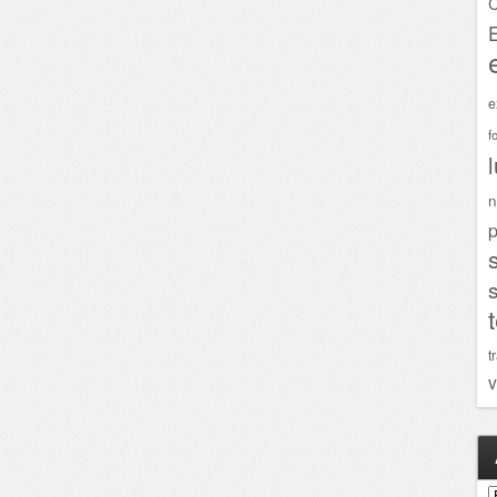
C
e
f
n
p
t
v
A