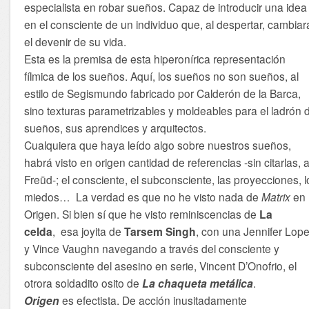
especialista en robar sueños. Capaz de introducir una idea
en el consciente de un individuo que, al despertar, cambiar
el devenir de su vida.
Esta es la premisa de esta hiperonírica representación
fílmica de los sueños. Aquí, los sueños no son sueños, al
estilo de Segismundo fabricado por Calderón de la Barca,
sino texturas parametrizables y moldeables para el ladrón 
sueños, sus aprendices y arquitectos.
Cualquiera que haya leído algo sobre nuestros sueños,
habrá visto en origen cantidad de referencias -sin citarlas, 
Freüd-; el consciente, el subconsciente, las proyecciones, l
miedos… La verdad es que no he visto nada de
Matrix
en
Origen. Si bien sí que he visto reminiscencias de
La
celda
, esa joyita de
Tarsem Singh
, con una Jennifer Lop
y Vince Vaughn navegando a través del consciente y
subconsciente del asesino en serie,
Vincent D’Onofrio, el
otrora soldadito osito de
La chaqueta metálica
.
Origen
es efectista. De acción inusitadamente