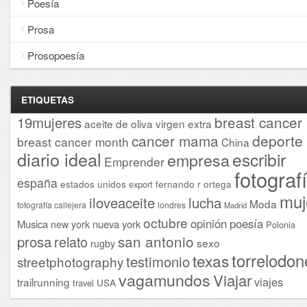
Poesía
Prosa
Prosopoesía
ETIQUETAS
breast cancer
19mujeres
aceite de oliva virgen extra
cancer mama
deporte
breast cancer month
China
diario ideal
escribir
empresa
Emprender
fotograf
españa
estados unidos
fernando r ortega
export
muj
iloveaceite
lucha
Moda
fotografía callejera
londres
Madrid
octubre
opinión
poesía
Musica
nueva york
new york
Polonia
san antonio
prosa
relato
sexo
rugby
torrelodon
texas
testimonio
streetphotography
vagamundos
Viajar
viajes
trailrunning
USA
travel