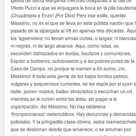
Vitorio Pucci a que se enjuagara la boca en la pila bautisma
¡Chupársela a Enzo! ¡Por Dios! Pero ese estilo, querido
Massimo, no es el que se lleva en esta pútrida nación que 
pasado de la alpargata al V8 en apenas tres décadas. Aqu
los ‘sgaensters’ no llevan armas cortas, o largas; ni blancas
ni negras, ni de largo alcance. Aquí, como ratas, se
esconden disfrazados en bodas, bautizos y comuniones.
Espían a barberos, autobuseros y a las pobres putas de la
Casa de Campo, no porque la mamen a 20 euros, ¡no,
Massimo! A toda esta gente de los bajos fondos patrios,
vulgares y asquerosos currantes, se les espía por si oyen l
radio, ponen música, bailan abrazados o escuchan un cd
mientras se le corren entre las tetas, sin pagar a la
organización. Así Massimo. No hay tableteos
‘thompsonianos’ melancólicos. Hay denuncias y demanda
judiciales. Y la pringadilla clase obrera, estos mamarrachet
que se desloman desde que amanece, o se arruinan por