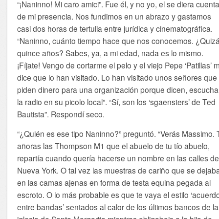
“¡Naninno! Mi caro amici”. Fue él, y no yo, el se diera cuent
de mi presencia. Nos fundimos en un abrazo y gastamos
casi dos horas de tertulia entre jurídica y cinematográfica.
“Naninno, cuánto tiempo hace que nos conocemos. ¿Quiz
quince años? Sabes, ya, a mi edad, nada es lo mismo.
¡Fíjate! Vengo de cortarme el pelo y el viejo Pepe ‘Patillas’ 
dice que lo han visitado. Lo han visitado unos señores que
piden dinero para una organización porque dicen, escucha
la radio en su picolo local”. “Sí, son los ‘sgaensters’ de Ted
Bautista”. Respondí seco.
“¿Quién es ese tipo Naninno?” preguntó. “Verás Massimo. 
añoras las Thompson M1 que el abuelo de tu tío abuelo,
repartía cuando quería hacerse un nombre en las calles d
Nueva York. O tal vez las muestras de cariño que se dejab
en las camas ajenas en forma de testa equina pegada al
escroto. O lo más probable es que te vaya el estilo ‘acuerd
entre bandas’ sentados al calor de los últimos bancos de la
iglesia de Santa Margarita mientras obligabais a la hija de