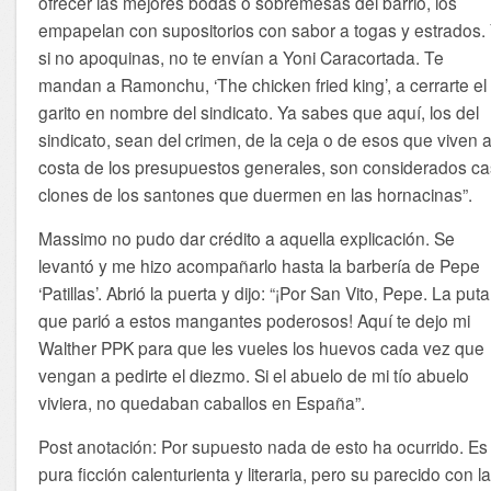
ofrecer las mejores bodas o sobremesas del barrio, los
empapelan con supositorios con sabor a togas y estrados.
si no apoquinas, no te envían a Yoni Caracortada. Te
mandan a Ramonchu, ‘The chicken fried king’, a cerrarte el
garito en nombre del sindicato. Ya sabes que aquí, los del
sindicato, sean del crimen, de la ceja o de esos que viven 
costa de los presupuestos generales, son considerados ca
clones de los santones que duermen en las hornacinas”.
Massimo no pudo dar crédito a aquella explicación. Se
levantó y me hizo acompañarlo hasta la barbería de Pepe
‘Patillas’. Abrió la puerta y dijo: “¡Por San Vito, Pepe. La puta
que parió a estos mangantes poderosos! Aquí te dejo mi
Walther PPK
para que les vueles los huevos cada vez que
vengan a pedirte el diezmo. Si el abuelo de mi tío abuelo
viviera, no quedaban caballos en España”.
Post anotación: Por supuesto nada de esto ha ocurrido. Es
pura ficción calenturienta y literaria, pero su parecido con l