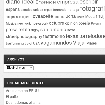
diario ideal
escribir
empresa
Emprender
fotograf
españa
estados unidos
fernando r ortega
export
muj
iloveaceite
lucha
Moda
fotografía callejera
londres
Madrid
octubre
opinión
poesía
Musica
nueva york
new york
Polonia
san antonio
prosa
relato
sexo
rugby
torrelodon
texas
testimonio
streetphotography
vagamundos
Viajar
viajes
trailrunning
USA
travel
ARCHIVOS
Archivos
ENTRADAS RECIENTES
Arruinarse en EEUU
El patio
Desnudemos el alma