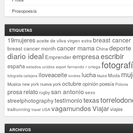
Prosopoesía
ETIQUETAS
breast cancer
19mujeres
aceite de oliva virgen extra
cancer mama
deporte
breast cancer month
China
diario ideal
escribir
empresa
Emprender
fotograf
españa
estados unidos
fernando r ortega
export
muj
iloveaceite
lucha
Moda
fotografía callejera
londres
Madrid
octubre
opinión
poesía
Musica
nueva york
new york
Polonia
san antonio
prosa
relato
sexo
rugby
torrelodon
texas
testimonio
streetphotography
vagamundos
Viajar
viajes
trailrunning
USA
travel
ARCHIVOS