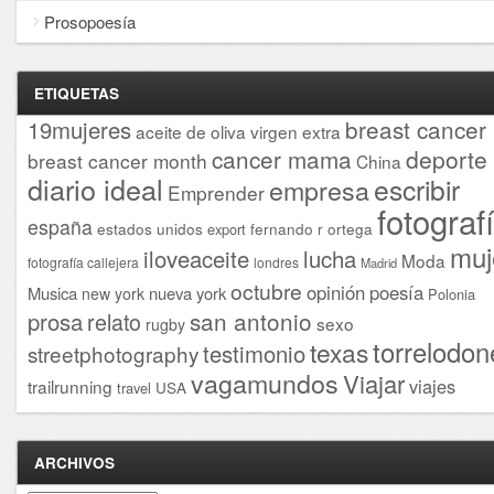
Prosopoesía
ETIQUETAS
breast cancer
19mujeres
aceite de oliva virgen extra
cancer mama
deporte
breast cancer month
China
diario ideal
escribir
empresa
Emprender
fotograf
españa
estados unidos
fernando r ortega
export
muj
iloveaceite
lucha
Moda
fotografía callejera
londres
Madrid
octubre
opinión
poesía
Musica
nueva york
new york
Polonia
san antonio
prosa
relato
sexo
rugby
torrelodon
texas
testimonio
streetphotography
vagamundos
Viajar
viajes
trailrunning
USA
travel
ARCHIVOS