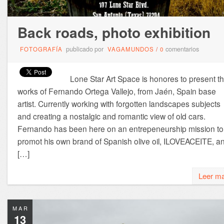
Back roads, photo exhibition
publicado por
comentarios
FOTOGRAFÍA
VAGAMUNDOS
/
0
Lone Star Art Space is honores to present t
works of Fernando Ortega Vallejo, from Jaén, Spain base
artist. Currently working with forgotten landscapes subjects
and creating a nostalgic and romantic view of old cars.
Fernando has been here on an entrepeneurship mission to
promot his own brand of Spanish olive oil, ILOVEACEITE, a
[…]
Leer m
MAR
13