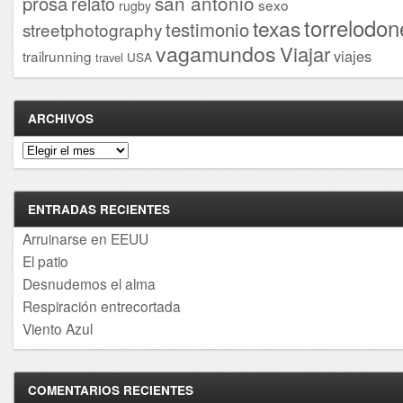
san antonio
prosa
relato
sexo
rugby
torrelodon
texas
testimonio
streetphotography
vagamundos
Viajar
viajes
trailrunning
USA
travel
ARCHIVOS
Archivos
ENTRADAS RECIENTES
Arruinarse en EEUU
El patio
Desnudemos el alma
Respiración entrecortada
Viento Azul
COMENTARIOS RECIENTES