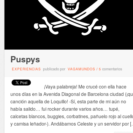
Puspys
publicado por
comentarios
EXPERIENCIAS
VAGAMUNDOS
/
5
¡Vaya palabreja! Me crucé con ella hace
unos días en la Avenida Diagonal de Barcelona ciudad (¡q
canción aquella de Loquillo! -Sí, esta parte de mi aún no
había salido… fui rocker durante varios años… tupé,
calcetas blancos, buggies, corbatines, pañuelo rojo al cuell
y camisa leñador-). Andábamos Celeste y un servidor por [