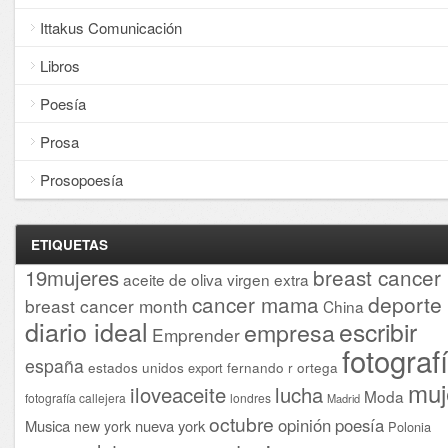
Ittakus Comunicación
Libros
Poesía
Prosa
Prosopoesía
ETIQUETAS
breast cancer
19mujeres
aceite de oliva virgen extra
cancer mama
deporte
breast cancer month
China
diario ideal
escribir
empresa
Emprender
fotograf
españa
estados unidos
fernando r ortega
export
muj
iloveaceite
lucha
Moda
fotografía callejera
londres
Madrid
octubre
opinión
poesía
Musica
nueva york
new york
Polonia