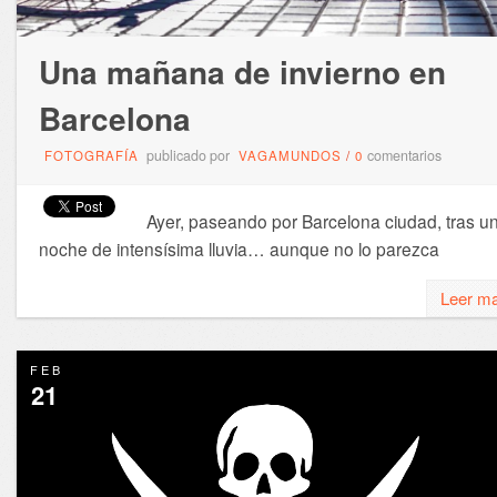
Una mañana de invierno en
Barcelona
publicado por
comentarios
FOTOGRAFÍA
VAGAMUNDOS
/
0
Ayer, paseando por Barcelona ciudad, tras u
noche de intensísima lluvia… aunque no lo parezca
Leer m
FEB
21