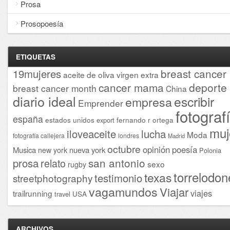
Prosa
Prosopoesía
ETIQUETAS
breast cancer
19mujeres
aceite de oliva virgen extra
cancer mama
deporte
breast cancer month
China
diario ideal
escribir
empresa
Emprender
fotograf
españa
estados unidos
fernando r ortega
export
muj
iloveaceite
lucha
Moda
fotografía callejera
londres
Madrid
octubre
opinión
poesía
Musica
nueva york
new york
Polonia
san antonio
prosa
relato
sexo
rugby
torrelodon
texas
testimonio
streetphotography
vagamundos
Viajar
viajes
trailrunning
USA
travel
ARCHIVOS