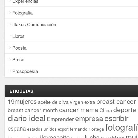
Experiencias
Fotografía
Ittakus Comunicación
Libros
Poesía
Prosa
Prosopoesía
ETIQUETAS
breast cancer
19mujeres
aceite de oliva virgen extra
cancer mama
deporte
breast cancer month
China
diario ideal
escribir
empresa
Emprender
fotograf
españa
estados unidos
fernando r ortega
export
muj
iloveaceite
lucha
Moda