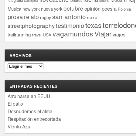
fotografía callejera
londres
Madrid
octubre
opinión
poesía
Musica
nueva york
new york
Polonia
san antonio
prosa
relato
sexo
rugby
torrelodon
texas
testimonio
streetphotography
vagamundos
Viajar
viajes
trailrunning
USA
travel
ARCHIVOS
Archivos
ENTRADAS RECIENTES
Arruinarse en EEUU
El patio
Desnudemos el alma
Respiración entrecortada
Viento Azul