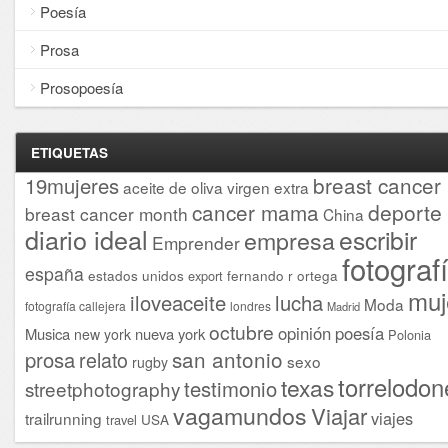
Poesía
Prosa
Prosopoesía
ETIQUETAS
breast cancer
19mujeres
aceite de oliva virgen extra
cancer mama
deporte
breast cancer month
China
diario ideal
escribir
empresa
Emprender
fotograf
españa
estados unidos
fernando r ortega
export
muj
iloveaceite
lucha
Moda
fotografía callejera
londres
Madrid
octubre
opinión
poesía
Musica
nueva york
new york
Polonia
san antonio
prosa
relato
sexo
rugby
torrelodon
texas
testimonio
streetphotography
vagamundos
Viajar
viajes
trailrunning
USA
travel