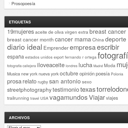
Prosopoesía
ETIQUETAS
breast cancer
19mujeres
aceite de oliva virgen extra
cancer mama
deporte
breast cancer month
China
diario ideal
escribir
empresa
Emprender
fotograf
españa
estados unidos
fernando r ortega
export
muj
iloveaceite
lucha
Moda
fotografía callejera
londres
Madrid
octubre
opinión
poesía
Musica
nueva york
new york
Polonia
san antonio
prosa
relato
sexo
rugby
torrelodon
texas
testimonio
streetphotography
vagamundos
Viajar
viajes
trailrunning
USA
travel
ARCHIVOS
Archivos