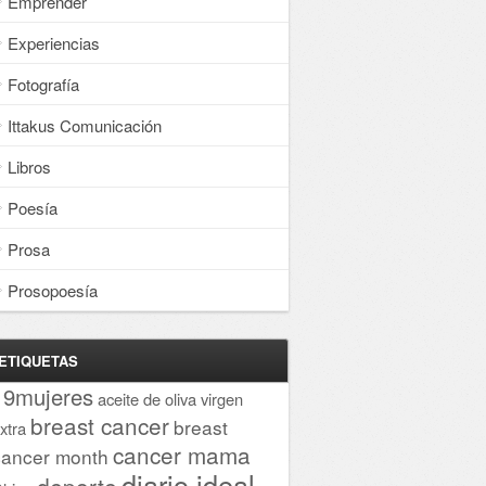
Emprender
Experiencias
Fotografía
Ittakus Comunicación
Libros
Poesía
Prosa
Prosopoesía
ETIQUETAS
19mujeres
aceite de oliva virgen
breast cancer
breast
xtra
cancer mama
cancer month
diario ideal
deporte