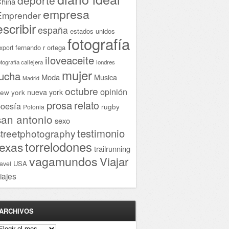
hina
empresa
Emprender
escribir
españa
estados unidos
fotografía
fernando r ortega
xport
iloveaceite
otografía callejera
londres
mujer
lucha
Moda
Musica
Madrid
octubre
opinión
ew york
nueva york
prosa
relato
oesía
rugby
Polonia
san antonio
sexo
testimonio
streetphotography
torrelodones
texas
trailrunning
vagamundos
Viajar
USA
ravel
iajes
ARCHIVOS
rchivos