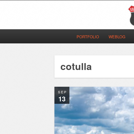
PORTFOLIO
WEBLOG
cotulla
SEP
13