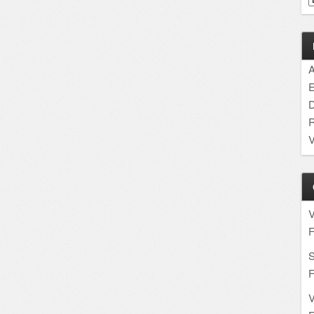
A
E
D
R
V
F
S
F