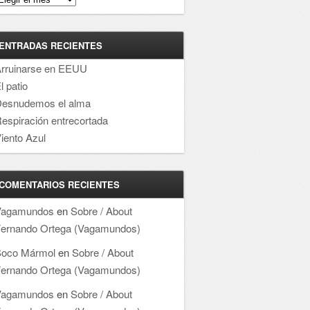
ENTRADAS RECIENTES
rruinarse en EEUU
l patio
esnudemos el alma
espiración entrecortada
iento Azul
COMENTARIOS RECIENTES
Vagamundos
en
Sobre / About
ernando Ortega (Vagamundos)
oco Mármol
en
Sobre / About
ernando Ortega (Vagamundos)
Vagamundos
en
Sobre / About