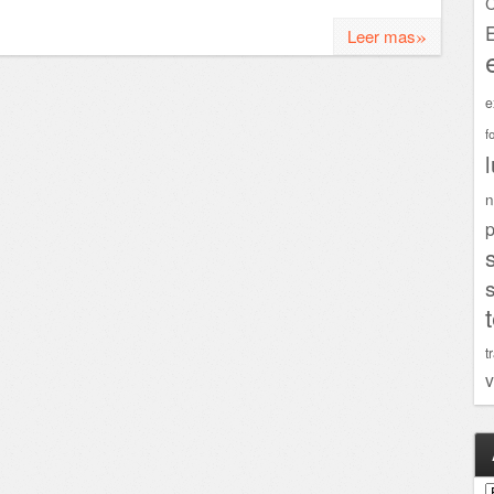
C
»
Leer mas
e
f
n
p
t
v
A