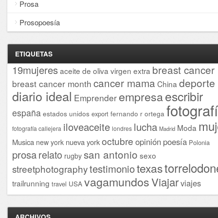
Prosa
Prosopoesía
ETIQUETAS
breast cancer
19mujeres
aceite de oliva virgen extra
cancer mama
deporte
breast cancer month
China
diario ideal
escribir
empresa
Emprender
fotograf
españa
estados unidos
fernando r ortega
export
muj
iloveaceite
lucha
Moda
fotografía callejera
londres
Madrid
octubre
opinión
poesía
Musica
nueva york
new york
Polonia
san antonio
prosa
relato
sexo
rugby
torrelodon
texas
testimonio
streetphotography
vagamundos
Viajar
viajes
trailrunning
USA
travel
ARCHIVOS