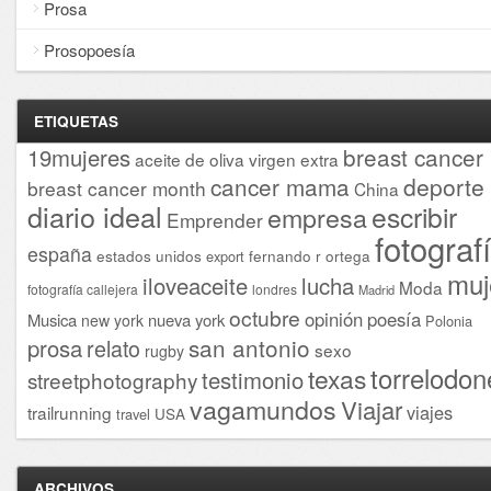
Prosa
Prosopoesía
ETIQUETAS
breast cancer
19mujeres
aceite de oliva virgen extra
cancer mama
deporte
breast cancer month
China
diario ideal
escribir
empresa
Emprender
fotograf
españa
estados unidos
fernando r ortega
export
muj
iloveaceite
lucha
Moda
fotografía callejera
londres
Madrid
octubre
opinión
poesía
Musica
nueva york
new york
Polonia
san antonio
prosa
relato
sexo
rugby
torrelodon
texas
testimonio
streetphotography
vagamundos
Viajar
viajes
trailrunning
USA
travel
ARCHIVOS