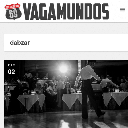
dabzar
DIC
02