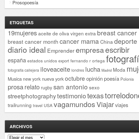
Prosopoesía
ETIQUETAS
breast cancer
19mujeres
aceite de oliva virgen extra
cancer mama
deporte
breast cancer month
China
diario ideal
escribir
empresa
Emprender
fotograf
españa
estados unidos
fernando r ortega
export
muj
iloveaceite
lucha
Moda
fotografía callejera
londres
Madrid
octubre
opinión
poesía
Musica
nueva york
new york
Polonia
san antonio
prosa
relato
sexo
rugby
torrelodon
texas
testimonio
streetphotography
vagamundos
Viajar
viajes
trailrunning
USA
travel
ARCHIVOS
Archivos