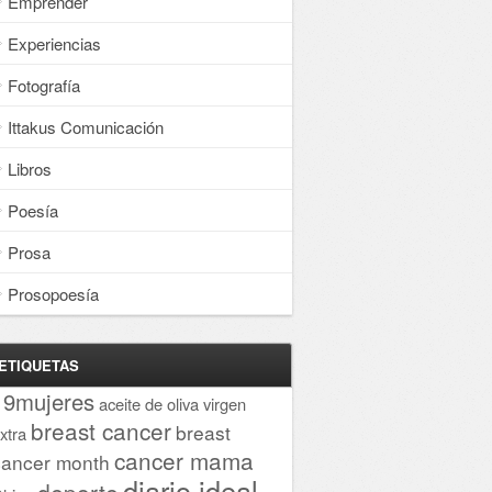
Emprender
Experiencias
Fotografía
Ittakus Comunicación
Libros
Poesía
Prosa
Prosopoesía
ETIQUETAS
19mujeres
aceite de oliva virgen
breast cancer
breast
xtra
cancer mama
cancer month
diario ideal
deporte