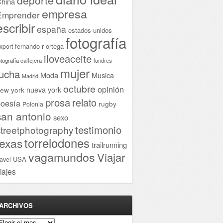
hina
empresa
Emprender
escribir
españa
estados unidos
fotografía
fernando r ortega
xport
iloveaceite
otografía callejera
londres
mujer
lucha
Moda
Musica
Madrid
octubre
opinión
ew york
nueva york
prosa
relato
oesía
rugby
Polonia
san antonio
sexo
testimonio
streetphotography
torrelodones
texas
trailrunning
vagamundos
Viajar
USA
ravel
iajes
ARCHIVOS
rchivos