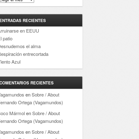
ENTRADAS RECIENTES
rruinarse en EEUU
l patio
esnudemos el alma
espiración entrecortada
iento Azul
COMENTARIOS RECIENTES
Vagamundos
en
Sobre / About
ernando Ortega (Vagamundos)
oco Mármol
en
Sobre / About
ernando Ortega (Vagamundos)
Vagamundos
en
Sobre / About