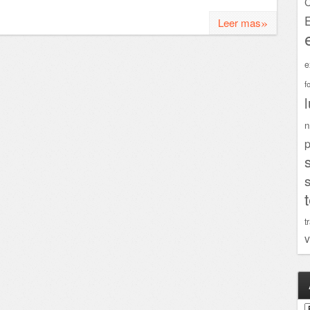
C
»
Leer mas
e
f
n
p
t
v
A