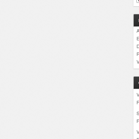
A
E
D
R
V
F
S
F