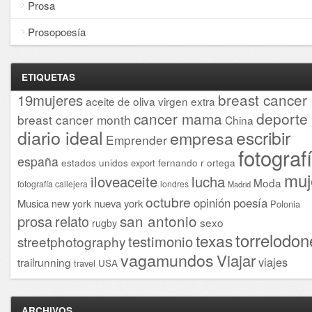
Prosa
Prosopoesía
ETIQUETAS
breast cancer
19mujeres
aceite de oliva virgen extra
cancer mama
deporte
breast cancer month
China
diario ideal
escribir
empresa
Emprender
fotograf
españa
estados unidos
fernando r ortega
export
muj
iloveaceite
lucha
Moda
fotografía callejera
londres
Madrid
octubre
opinión
poesía
Musica
nueva york
new york
Polonia
san antonio
prosa
relato
sexo
rugby
torrelodon
texas
testimonio
streetphotography
vagamundos
Viajar
viajes
trailrunning
USA
travel
ARCHIVOS