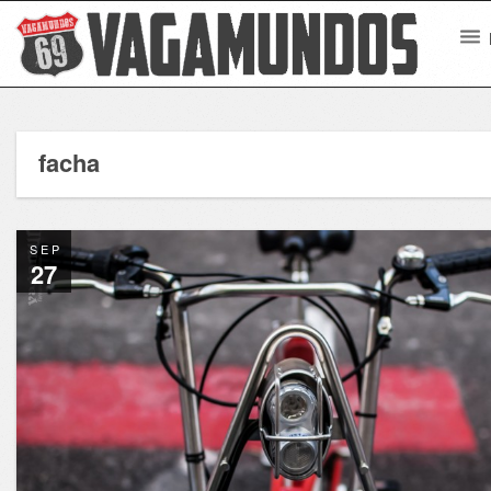
facha
SEP
27