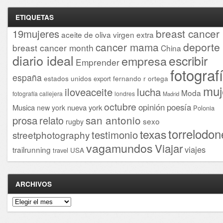
ETIQUETAS
breast cancer
19mujeres
aceite de oliva virgen extra
cancer mama
deporte
breast cancer month
China
diario ideal
escribir
empresa
Emprender
fotograf
españa
estados unidos
fernando r ortega
export
muj
iloveaceite
lucha
Moda
fotografía callejera
londres
Madrid
octubre
opinión
poesía
Musica
nueva york
new york
Polonia
san antonio
prosa
relato
sexo
rugby
torrelodon
texas
testimonio
streetphotography
vagamundos
Viajar
viajes
trailrunning
USA
travel
ARCHIVOS
Archivos