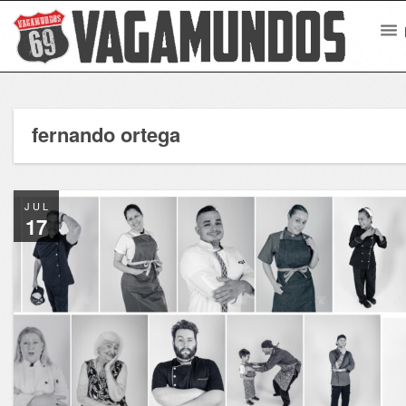
fernando ortega
JUL
17