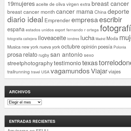
breast cancer
19mujeres
aceite de oliva virgen extra
cancer mama
deporte
breast cancer month
China
diario ideal
escribir
empresa
Emprender
fotograf
españa
estados unidos
fernando r ortega
export
muj
iloveaceite
lucha
Moda
fotografía callejera
londres
Madrid
octubre
opinión
poesía
Musica
nueva york
new york
Polonia
san antonio
prosa
relato
sexo
rugby
torrelodon
texas
testimonio
streetphotography
vagamundos
Viajar
viajes
trailrunning
USA
travel
ARCHIVOS
Archivos
ENTRADAS RECIENTES
Arruinarse en EEUU