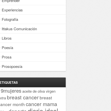
Emprender
Experiencias
Fotografía
Ittakus Comunicación
Libros
Poesía
Prosa
Prosopoesía
ETIQUETAS
19mujeres
aceite de oliva virgen
breast cancer
breast
xtra
cancer mama
cancer month
diario ideal
deporte