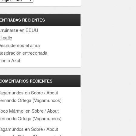
ENTRADAS RECIENTES
rruinarse en EEUU
l patio
esnudemos el alma
espiración entrecortada
iento Azul
COMENTARIOS RECIENTES
Vagamundos
en
Sobre / About
ernando Ortega (Vagamundos)
oco Mármol
en
Sobre / About
ernando Ortega (Vagamundos)
Vagamundos
en
Sobre / About