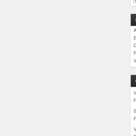
A
E
D
R
V
F
S
F