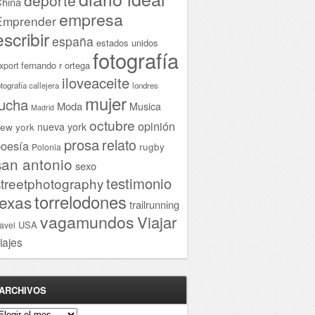
hina
empresa
Emprender
escribir
españa
estados unidos
fotografía
fernando r ortega
xport
iloveaceite
otografía callejera
londres
mujer
lucha
Moda
Musica
Madrid
octubre
opinión
ew york
nueva york
prosa
relato
oesía
rugby
Polonia
san antonio
sexo
testimonio
streetphotography
torrelodones
texas
trailrunning
vagamundos
Viajar
USA
ravel
iajes
ARCHIVOS
rchivos