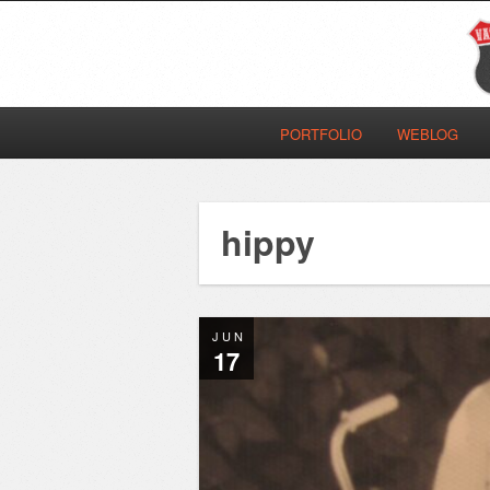
PORTFOLIO
WEBLOG
hippy
JUN
17