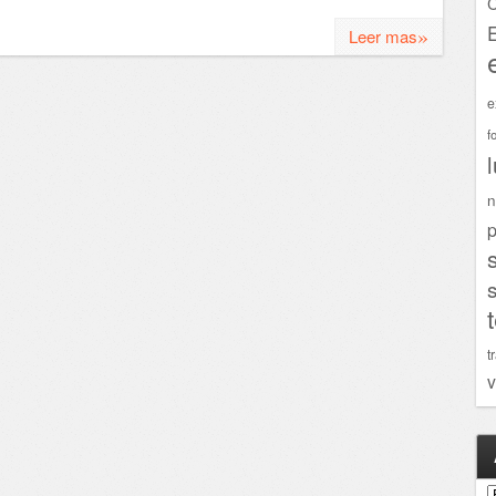
C
»
Leer mas
e
f
n
p
t
v
A