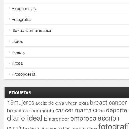
Experiencias
Fotografía
Ittakus Comunicación
Libros
Poesía
Prosa
Prosopoesía
ETIQUETAS
breast cancer
19mujeres
aceite de oliva virgen extra
cancer mama
deporte
breast cancer month
China
diario ideal
escribir
empresa
Emprender
fotograf
españa
estados unidos
fernando r ortega
export