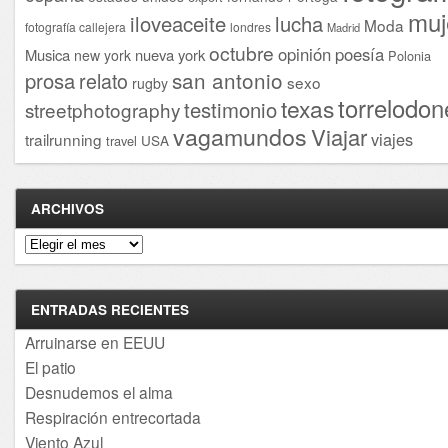
muj
iloveaceite
lucha
Moda
fotografía callejera
londres
Madrid
octubre
opinión
poesía
Musica
nueva york
new york
Polonia
san antonio
prosa
relato
sexo
rugby
torrelodon
texas
testimonio
streetphotography
vagamundos
Viajar
viajes
trailrunning
USA
travel
ARCHIVOS
Archivos
ENTRADAS RECIENTES
Arruinarse en EEUU
El patio
Desnudemos el alma
Respiración entrecortada
Viento Azul