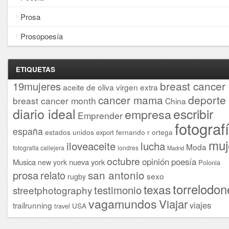
Prosa
Prosopoesía
ETIQUETAS
breast cancer
19mujeres
aceite de oliva virgen extra
cancer mama
deporte
breast cancer month
China
diario ideal
escribir
empresa
Emprender
fotograf
españa
estados unidos
fernando r ortega
export
muj
iloveaceite
lucha
Moda
fotografía callejera
londres
Madrid
octubre
opinión
poesía
Musica
nueva york
new york
Polonia
san antonio
prosa
relato
sexo
rugby
torrelodon
texas
testimonio
streetphotography
vagamundos
Viajar
viajes
trailrunning
USA
travel