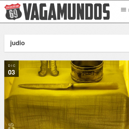
judio
DIC
03