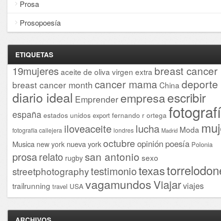
Prosa
Prosopoesía
ETIQUETAS
breast cancer
19mujeres
aceite de oliva virgen extra
cancer mama
deporte
breast cancer month
China
diario ideal
escribir
empresa
Emprender
fotograf
españa
estados unidos
fernando r ortega
export
muj
iloveaceite
lucha
Moda
fotografía callejera
londres
Madrid
octubre
opinión
poesía
Musica
nueva york
new york
Polonia
san antonio
prosa
relato
sexo
rugby
torrelodon
texas
testimonio
streetphotography
vagamundos
Viajar
viajes
trailrunning
USA
travel
ARCHIVOS