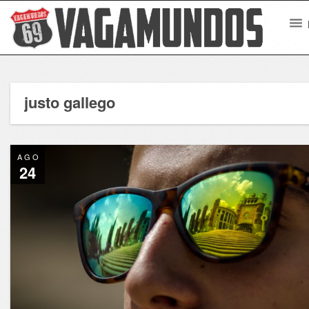
justo gallego
AGO
24