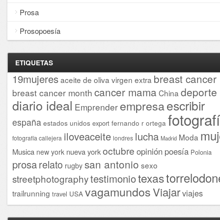
Prosa
Prosopoesía
ETIQUETAS
breast cancer
19mujeres
aceite de oliva virgen extra
cancer mama
deporte
breast cancer month
China
diario ideal
escribir
empresa
Emprender
fotograf
españa
estados unidos
fernando r ortega
export
muj
iloveaceite
lucha
Moda
fotografía callejera
londres
Madrid
octubre
opinión
poesía
Musica
nueva york
new york
Polonia
san antonio
prosa
relato
sexo
rugby
torrelodon
texas
testimonio
streetphotography
vagamundos
Viajar
viajes
trailrunning
USA
travel