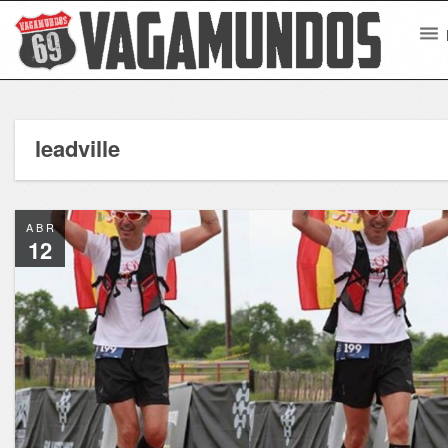
leadville
ABR
12