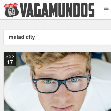
malad city
AGO
17