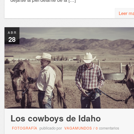
Leer m
ABR
28
Los cowboys de Idaho
publicado por
comentarios
FOTOGRAFÍA
VAGAMUNDOS
/
0