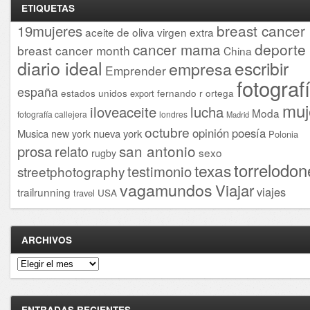
ETIQUETAS
breast cancer
19mujeres
aceite de oliva virgen extra
cancer mama
deporte
breast cancer month
China
diario ideal
escribir
empresa
Emprender
fotograf
españa
estados unidos
fernando r ortega
export
muj
iloveaceite
lucha
Moda
fotografía callejera
londres
Madrid
octubre
opinión
poesía
Musica
nueva york
new york
Polonia
san antonio
prosa
relato
sexo
rugby
torrelodon
texas
testimonio
streetphotography
vagamundos
Viajar
viajes
trailrunning
USA
travel
ARCHIVOS
Archivos
ENTRADAS RECIENTES