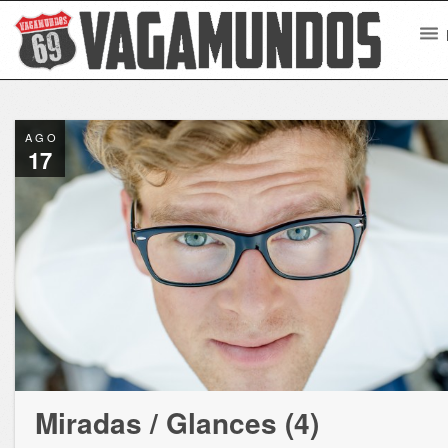
AGO
17
Miradas / Glances (4)