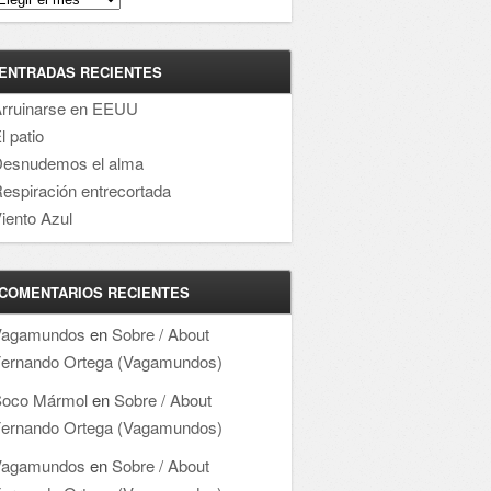
ENTRADAS RECIENTES
rruinarse en EEUU
l patio
esnudemos el alma
espiración entrecortada
iento Azul
COMENTARIOS RECIENTES
Vagamundos
en
Sobre / About
ernando Ortega (Vagamundos)
oco Mármol
en
Sobre / About
ernando Ortega (Vagamundos)
Vagamundos
en
Sobre / About