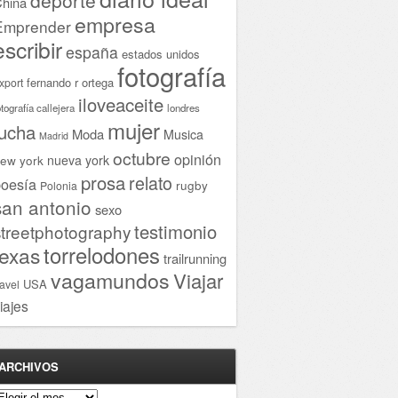
hina
empresa
Emprender
escribir
españa
estados unidos
fotografía
fernando r ortega
xport
iloveaceite
otografía callejera
londres
mujer
lucha
Moda
Musica
Madrid
octubre
opinión
ew york
nueva york
prosa
relato
oesía
rugby
Polonia
san antonio
sexo
testimonio
streetphotography
torrelodones
texas
trailrunning
vagamundos
Viajar
USA
ravel
iajes
ARCHIVOS
rchivos