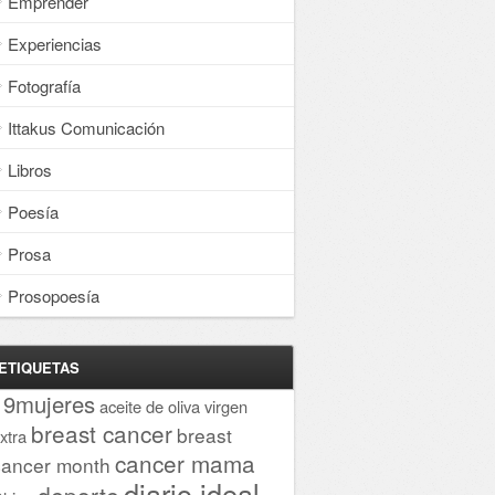
Emprender
Experiencias
Fotografía
Ittakus Comunicación
Libros
Poesía
Prosa
Prosopoesía
ETIQUETAS
19mujeres
aceite de oliva virgen
breast cancer
breast
xtra
cancer mama
cancer month
diario ideal
deporte