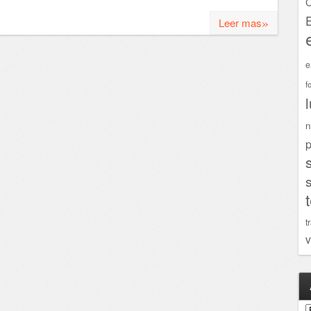
C
»
Leer mas
e
f
n
p
t
v
A