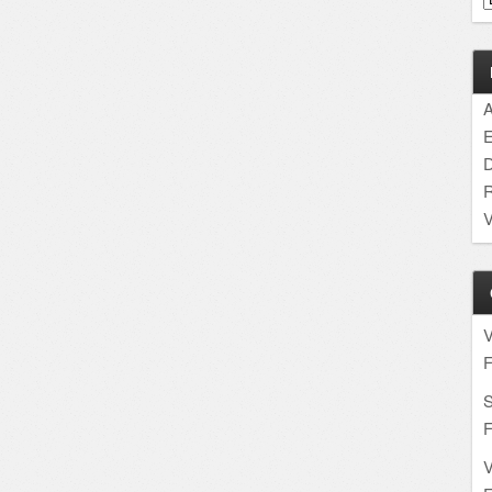
A
E
D
R
V
F
S
F