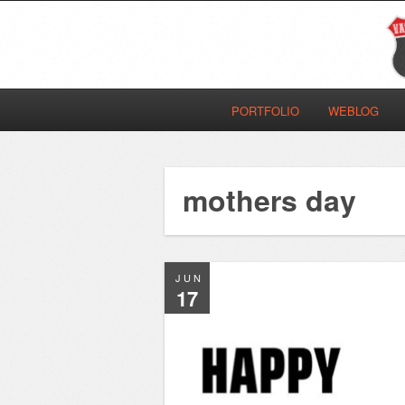
PORTFOLIO
WEBLOG
mothers day
JUN
17