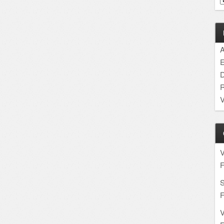
A
E
D
R
V
F
S
F