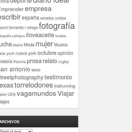
hina
empresa
Emprender
escribir
españa
estados unidos
fotografía
fernando r ortega
xport
iloveaceite
otografía callejera
londres
mujer
lucha
Moda
Musica
Madrid
octubre
opinión
ew york
nueva york
prosa
relato
oesía
rugby
Polonia
san antonio
sexo
testimonio
streetphotography
torrelodones
texas
trailrunning
vagamundos
Viajar
USA
ravel
iajes
ARCHIVOS
rchivos