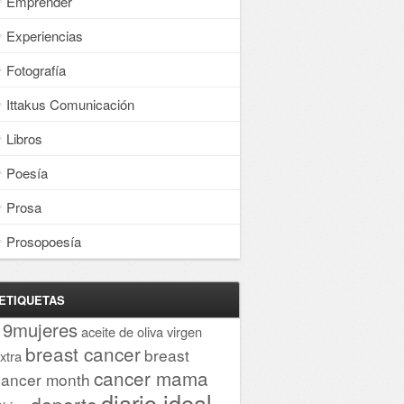
Emprender
Experiencias
Fotografía
Ittakus Comunicación
Libros
Poesía
Prosa
Prosopoesía
ETIQUETAS
19mujeres
aceite de oliva virgen
breast cancer
breast
xtra
cancer mama
cancer month
diario ideal
deporte