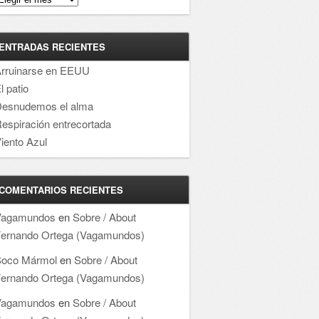
ENTRADAS RECIENTES
rruinarse en EEUU
l patio
esnudemos el alma
espiración entrecortada
iento Azul
COMENTARIOS RECIENTES
Vagamundos
en
Sobre / About
ernando Ortega (Vagamundos)
oco Mármol
en
Sobre / About
ernando Ortega (Vagamundos)
Vagamundos
en
Sobre / About