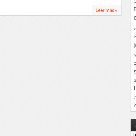
C
»
Leer mas
e
f
n
p
t
v
A