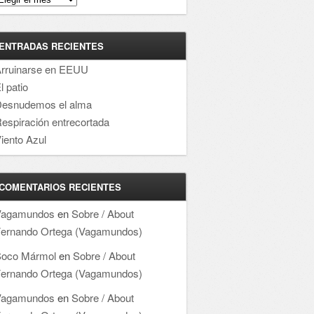
ENTRADAS RECIENTES
rruinarse en EEUU
l patio
esnudemos el alma
espiración entrecortada
iento Azul
COMENTARIOS RECIENTES
Vagamundos
en
Sobre / About
ernando Ortega (Vagamundos)
oco Mármol
en
Sobre / About
ernando Ortega (Vagamundos)
Vagamundos
en
Sobre / About