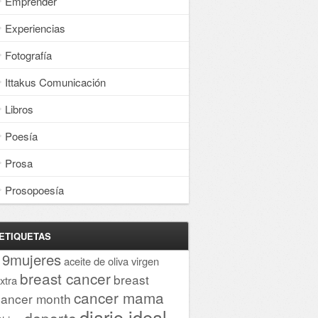
Emprender
Experiencias
Fotografía
Ittakus Comunicación
Libros
Poesía
Prosa
Prosopoesía
ETIQUETAS
19mujeres
aceite de oliva virgen
breast cancer
breast
xtra
cancer mama
cancer month
diario ideal
deporte