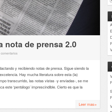
A
E
D
a nota de prensa 2.0
R
V
comentarios
4
actando y recibiendo notas de prensa. Sigue siendo la
xcelencia. Hay mucha literatura sobre esta (la)
mpo transcurrido, las notas vistas -y enviadas-, se me
F
a este ‘pentálogo’ imprescindible. Cierto es que la
S
F
»
Leer mas