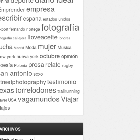
hina
empresa
Emprender
escribir
españa
estados unidos
fotografía
fernando r ortega
xport
iloveaceite
otografía callejera
londres
mujer
lucha
Moda
Musica
Madrid
octubre
opinión
ew york
nueva york
prosa
relato
oesía
rugby
Polonia
san antonio
sexo
testimonio
streetphotography
torrelodones
texas
trailrunning
vagamundos
Viajar
USA
ravel
iajes
ARCHIVOS
rchivos