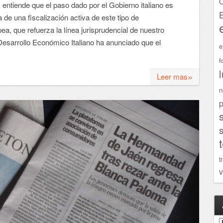
C
ntiende que el paso dado por el Gobierno italiano es
a de una fiscalización activa de este tipo de
a, que refuerza la línea jurisprudencial de nuestro
Desarrollo Económico Italiano ha anunciado que el
e
f
»
Leer mas
n
p
t
v
A