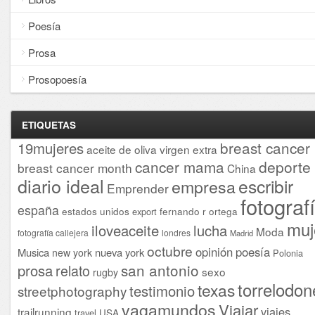
Poesía
Prosa
Prosopoesía
ETIQUETAS
breast cancer
19mujeres
aceite de oliva virgen extra
cancer mama
deporte
breast cancer month
China
diario ideal
escribir
empresa
Emprender
fotograf
españa
estados unidos
fernando r ortega
export
muj
iloveaceite
lucha
Moda
fotografía callejera
londres
Madrid
octubre
opinión
poesía
Musica
nueva york
new york
Polonia
san antonio
prosa
relato
sexo
rugby
torrelodon
texas
testimonio
streetphotography
vagamundos
Viajar
viajes
trailrunning
USA
travel