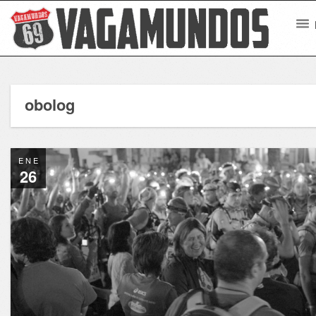
obolog
ENE
26