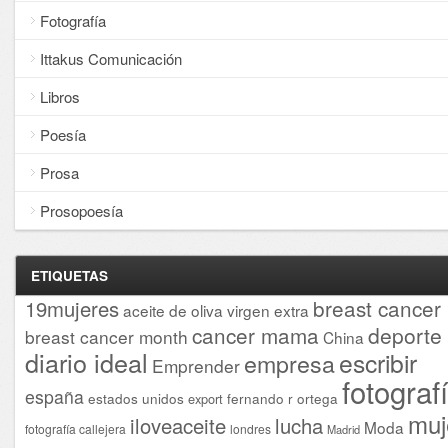
Fotografía
Ittakus Comunicación
Libros
Poesía
Prosa
Prosopoesía
ETIQUETAS
breast cancer
19mujeres
aceite de oliva virgen extra
cancer mama
deporte
breast cancer month
China
diario ideal
escribir
empresa
Emprender
fotograf
españa
estados unidos
fernando r ortega
export
muj
iloveaceite
lucha
Moda
fotografía callejera
londres
Madrid