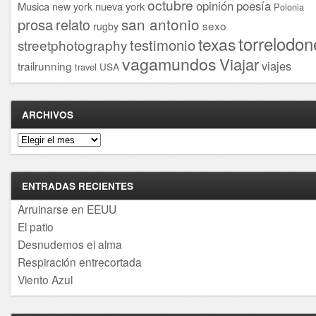
octubre
opinión
poesía
Musica
nueva york
new york
Polonia
san antonio
prosa
relato
sexo
rugby
torrelodon
texas
testimonio
streetphotography
vagamundos
Viajar
viajes
trailrunning
USA
travel
ARCHIVOS
Archivos
ENTRADAS RECIENTES
Arruinarse en EEUU
El patio
Desnudemos el alma
Respiración entrecortada
Viento Azul