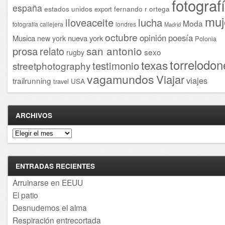
fotograf
españa
estados unidos
fernando r ortega
export
muj
iloveaceite
lucha
Moda
fotografía callejera
londres
Madrid
octubre
opinión
poesía
Musica
nueva york
new york
Polonia
san antonio
prosa
relato
sexo
rugby
torrelodon
texas
testimonio
streetphotography
vagamundos
Viajar
viajes
trailrunning
USA
travel
ARCHIVOS
Archivos
ENTRADAS RECIENTES
Arruinarse en EEUU
El patio
Desnudemos el alma
Respiración entrecortada