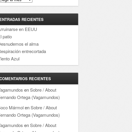
ENTRADAS RECIENTES
rruinarse en EEUU
l patio
esnudemos el alma
espiración entrecortada
iento Azul
COMENTARIOS RECIENTES
Vagamundos
en
Sobre / About
ernando Ortega (Vagamundos)
oco Mármol
en
Sobre / About
ernando Ortega (Vagamundos)
Vagamundos
en
Sobre / About