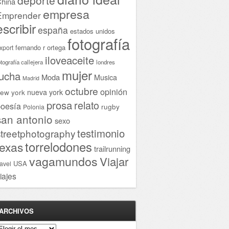
hina
empresa
Emprender
escribir
españa
estados unidos
fotografía
fernando r ortega
xport
iloveaceite
otografía callejera
londres
mujer
lucha
Moda
Musica
Madrid
octubre
opinión
ew york
nueva york
prosa
relato
oesía
rugby
Polonia
san antonio
sexo
testimonio
streetphotography
torrelodones
texas
trailrunning
vagamundos
Viajar
USA
ravel
iajes
ARCHIVOS
rchivos