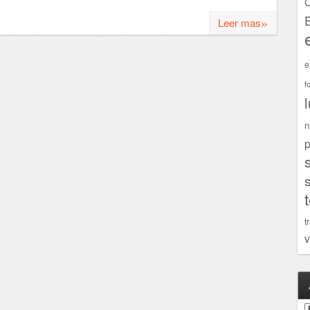
C
»
Leer mas
e
f
n
p
t
v
A