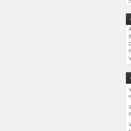
A
E
D
R
V
F
S
F