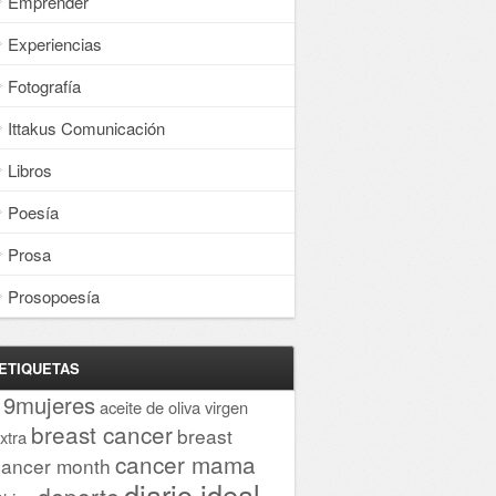
Emprender
Experiencias
Fotografía
Ittakus Comunicación
Libros
Poesía
Prosa
Prosopoesía
ETIQUETAS
19mujeres
aceite de oliva virgen
breast cancer
breast
xtra
cancer mama
cancer month
diario ideal
deporte