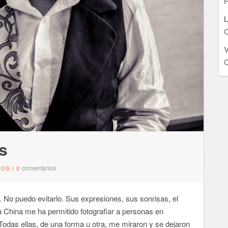
F
L
O
C
s
comentarios
DOS
/
0
No puedo evitarlo. Sus expresiones, sus sonrisas, el
a China me ha permitido fotografiar a personas en
odas ellas, de una forma u otra, me miraron y se dejaron