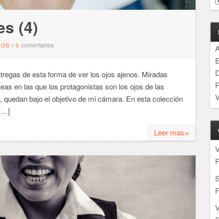
es (4)
comentarios
DOS
/
0
A
E
D
egas de esta forma de ver los ojos ajenos. Miradas
R
eas en las que los protagonistas son los ojos de las
V
quedan bajo el objetivo de mi cámara. En esta colección
 […]
»
Leer mas
F
S
F