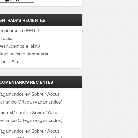
ENTRADAS RECIENTES
rruinarse en EEUU
l patio
esnudemos el alma
espiración entrecortada
iento Azul
COMENTARIOS RECIENTES
Vagamundos
en
Sobre / About
ernando Ortega (Vagamundos)
oco Mármol
en
Sobre / About
ernando Ortega (Vagamundos)
Vagamundos
en
Sobre / About