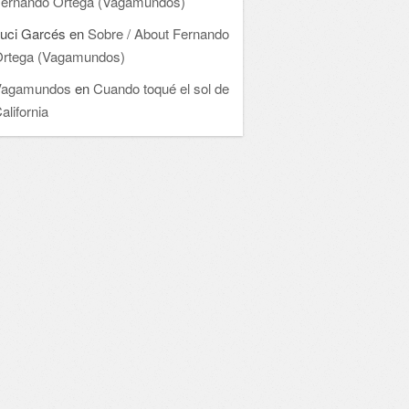
ernando Ortega (Vagamundos)
uci Garcés
en
Sobre / About Fernando
rtega (Vagamundos)
Vagamundos
en
Cuando toqué el sol de
alifornia