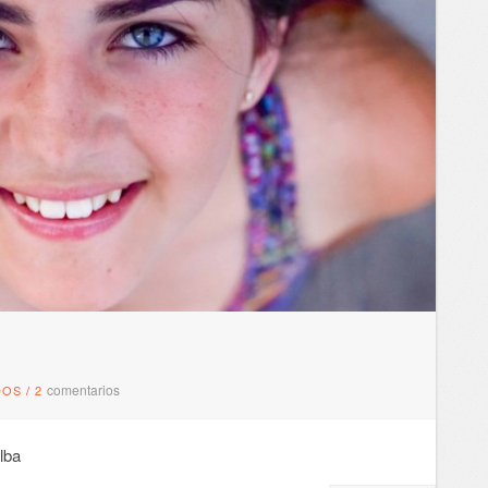
comentarios
DOS
/
2
 Alba