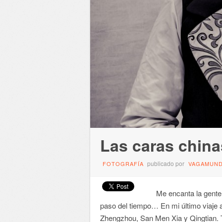
Las caras china
publicado por
FOTOGRAFÍA
VAGAMUN
Me encanta la gente. 
paso del tiempo… En mi último viaje 
Zhengzhou, San Men Xia y Qingtian. T