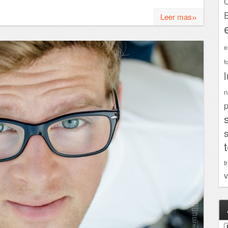
C
»
Leer mas
e
f
n
p
t
v
A