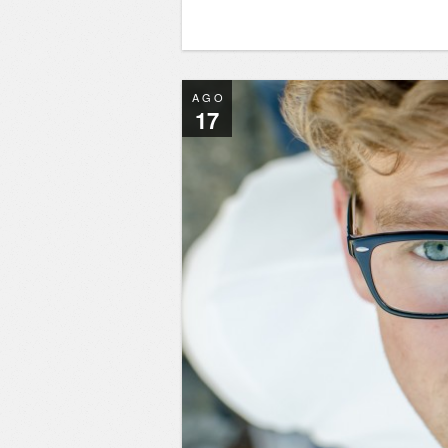
AGO
17