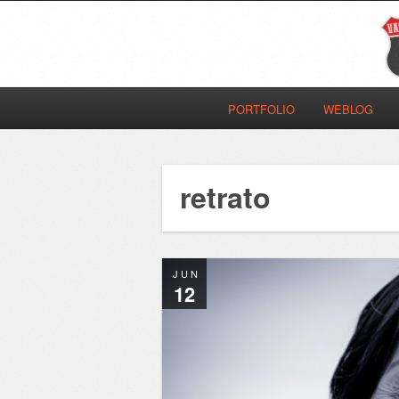
PORTFOLIO
WEBLOG
retrato
JUN
12