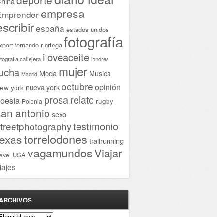
hina
empresa
Emprender
escribir
españa
estados unidos
fotografía
fernando r ortega
xport
iloveaceite
otografía callejera
londres
mujer
lucha
Moda
Musica
Madrid
octubre
opinión
ew york
nueva york
prosa
relato
oesía
rugby
Polonia
san antonio
sexo
testimonio
streetphotography
torrelodones
texas
trailrunning
vagamundos
Viajar
USA
ravel
iajes
ARCHIVOS
rchivos