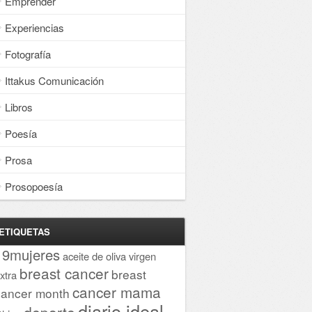
Emprender
Experiencias
Fotografía
Ittakus Comunicación
Libros
Poesía
Prosa
Prosopoesía
ETIQUETAS
19mujeres
aceite de oliva virgen
breast cancer
breast
xtra
cancer mama
cancer month
diario ideal
deporte