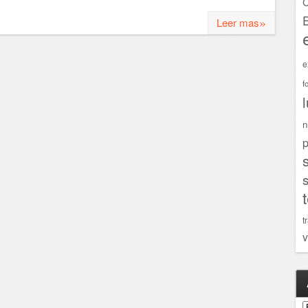
C
»
Leer mas
e
f
n
p
t
v
A