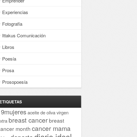
Emprender
Experiencias
Fotografía
Ittakus Comunicación
Libros
Poesía
Prosa
Prosopoesía
ETIQUETAS
19mujeres
aceite de oliva virgen
breast cancer
breast
xtra
cancer mama
cancer month
diario ideal
deporte