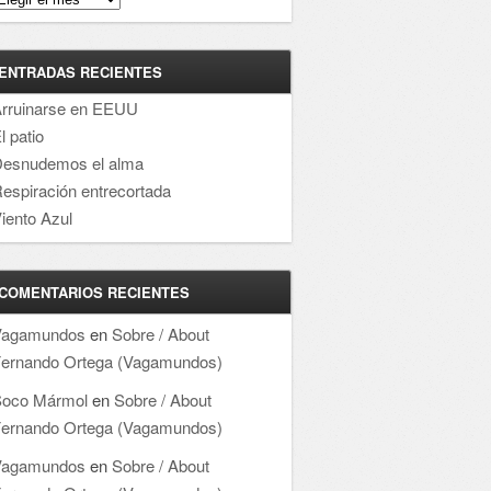
ENTRADAS RECIENTES
rruinarse en EEUU
l patio
esnudemos el alma
espiración entrecortada
iento Azul
COMENTARIOS RECIENTES
Vagamundos
en
Sobre / About
ernando Ortega (Vagamundos)
oco Mármol
en
Sobre / About
ernando Ortega (Vagamundos)
Vagamundos
en
Sobre / About