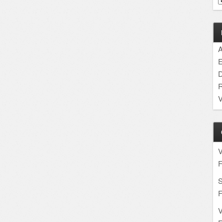
A
E
D
R
V
F
S
F