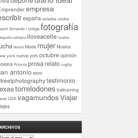
hina
empresa
Emprender
escribir
españa
estados unidos
fotografía
fernando r ortega
xport
iloveaceite
otografía callejera
londres
mujer
lucha
Moda
Musica
Madrid
octubre
opinión
ew york
nueva york
prosa
relato
oesía
rugby
Polonia
san antonio
sexo
testimonio
streetphotography
torrelodones
texas
trailrunning
vagamundos
Viajar
USA
ravel
iajes
ARCHIVOS
rchivos