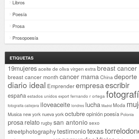
Libros
Poesía
Prosa
Prosopoesía
ETIQUETAS
breast cancer
19mujeres
aceite de oliva virgen extra
cancer mama
deporte
breast cancer month
China
diario ideal
escribir
empresa
Emprender
fotograf
españa
estados unidos
fernando r ortega
export
muj
iloveaceite
lucha
Moda
fotografía callejera
londres
Madrid
octubre
opinión
poesía
Musica
nueva york
new york
Polonia
san antonio
prosa
relato
sexo
rugby
torrelodon
texas
testimonio
streetphotography