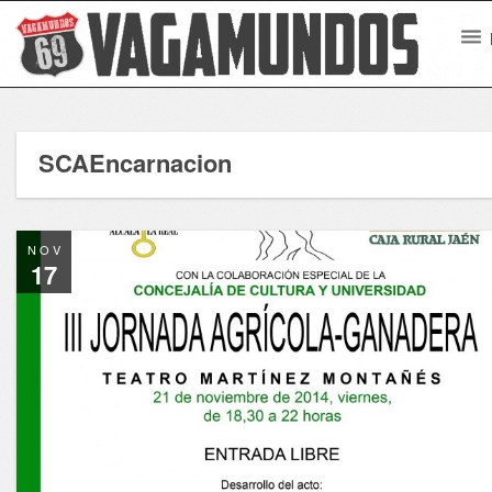
SCAEncarnacion
NOV
17