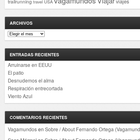
vagamundos
Viajar
viajes
trailrunning
USA
travel
ARCHIVOS
Archivos
ENTRADAS RECIENTES
Arruinarse en EEUU
El patio
Desnudemos el alma
Respiración entrecortada
Viento Azul
COMENTARIOS RECIENTES
Vagamundos
en
Sobre / About Fernando Ortega (Vagamund
Soco Mármol
en
Sobre / About Fernando Ortega (Vagamund