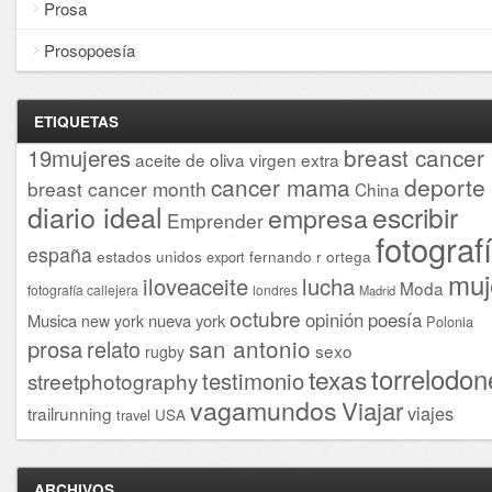
Prosa
Prosopoesía
ETIQUETAS
breast cancer
19mujeres
aceite de oliva virgen extra
cancer mama
deporte
breast cancer month
China
diario ideal
escribir
empresa
Emprender
fotograf
españa
estados unidos
fernando r ortega
export
muj
iloveaceite
lucha
Moda
fotografía callejera
londres
Madrid
octubre
opinión
poesía
Musica
nueva york
new york
Polonia
san antonio
prosa
relato
sexo
rugby
torrelodon
texas
testimonio
streetphotography
vagamundos
Viajar
viajes
trailrunning
USA
travel
ARCHIVOS