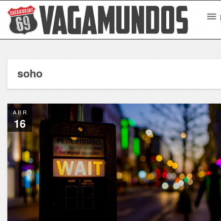
soho
ABR
16