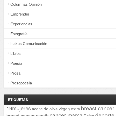
Columnas Opinión
Emprender
Experiencias
Fotografía
Ittakus Comunicación
Libros
Poesía
Prosa
Prosopoesía
ETIQUETAS
breast cancer
19mujeres
aceite de oliva virgen extra
cancer mama
deporte
breast cancer month
China