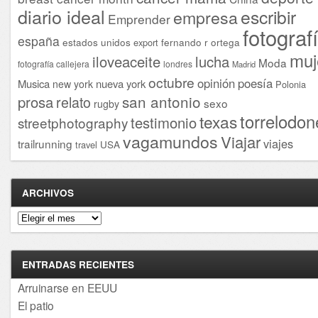
diario ideal
escribir
empresa
Emprender
fotograf
españa
estados unidos
fernando r ortega
export
muj
iloveaceite
lucha
Moda
fotografía callejera
londres
Madrid
octubre
opinión
poesía
Musica
nueva york
new york
Polonia
san antonio
prosa
relato
sexo
rugby
torrelodon
texas
testimonio
streetphotography
vagamundos
Viajar
viajes
trailrunning
USA
travel
ARCHIVOS
Archivos
ENTRADAS RECIENTES
Arruinarse en EEUU
El patio