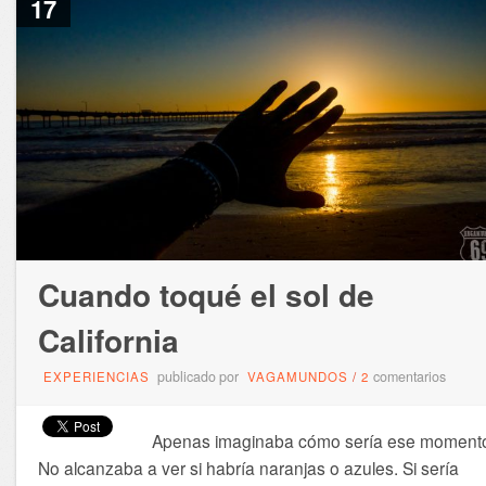
17
Cuando toqué el sol de
California
publicado por
comentarios
EXPERIENCIAS
VAGAMUNDOS
/
2
Apenas imaginaba cómo sería ese moment
No alcanzaba a ver si habría naranjas o azules. Si sería