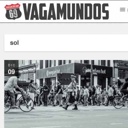
sol
DIC
09