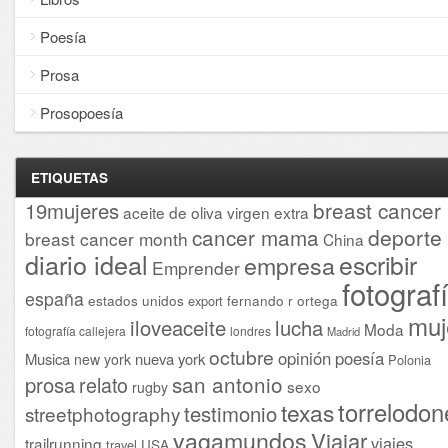
Poesía
Prosa
Prosopoesía
ETIQUETAS
breast cancer
19mujeres
aceite de oliva virgen extra
cancer mama
deporte
breast cancer month
China
diario ideal
escribir
empresa
Emprender
fotograf
españa
estados unidos
fernando r ortega
export
muj
iloveaceite
lucha
Moda
fotografía callejera
londres
Madrid
octubre
opinión
poesía
Musica
nueva york
new york
Polonia
san antonio
prosa
relato
sexo
rugby
torrelodon
texas
testimonio
streetphotography
vagamundos
Viajar
viajes
trailrunning
USA
travel