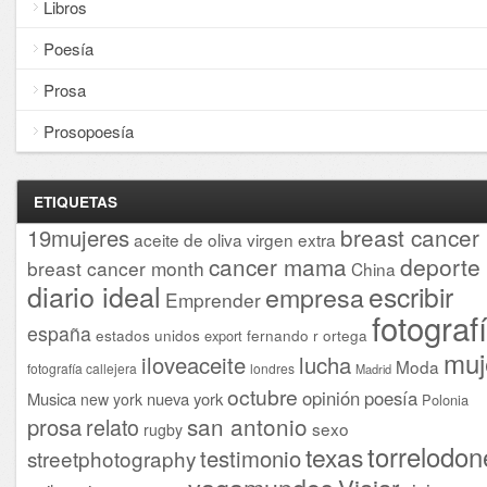
Libros
Poesía
Prosa
Prosopoesía
ETIQUETAS
breast cancer
19mujeres
aceite de oliva virgen extra
cancer mama
deporte
breast cancer month
China
diario ideal
escribir
empresa
Emprender
fotograf
españa
estados unidos
fernando r ortega
export
muj
iloveaceite
lucha
Moda
fotografía callejera
londres
Madrid
octubre
opinión
poesía
Musica
nueva york
new york
Polonia
san antonio
prosa
relato
sexo
rugby
torrelodon
texas
testimonio
streetphotography