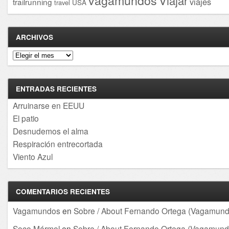
vagamundos
Viajar
viajes
trailrunning
USA
travel
ARCHIVOS
Archivos
ENTRADAS RECIENTES
Arruinarse en EEUU
El patio
Desnudemos el alma
Respiración entrecortada
Viento Azul
COMENTARIOS RECIENTES
Vagamundos
en
Sobre / About Fernando Ortega (Vagamund
Soco Mármol
en
Sobre / About Fernando Ortega (Vagamund