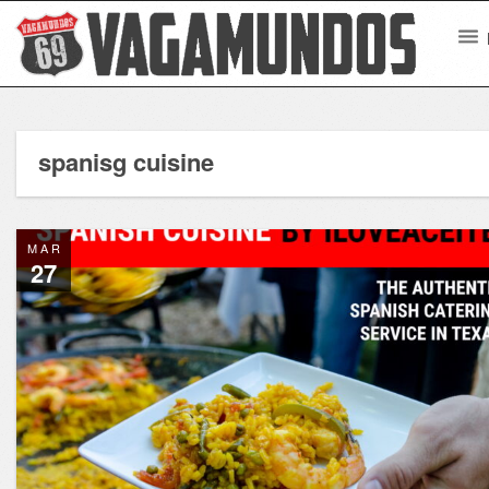
spanisg cuisine
MAR
27